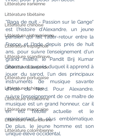
Littérature iranienne
Littérature tibétaine
"Raga de nuit - Passion sur le Gange" 
Littérature chinoise
est l'histoire d'Alexandre, un jeune 
Littérature vietnamienne
parisien qui fait l'aller-retour entre la 
France et l'Inde depuis près de huit 
Littérature espagnole
ans, pour suivre l'enseignement d'un 
Littérature scandinave
grand maître, le Pandit Brij Kumar 
Sharma et auprès duquel il apprend à 
Littérature allemande
jouer du sarod, l'un des principaux 
Littérature portugaise
instruments de musique savante 
Littérature tchèque
d'Inde du Nord. Pour Alexandre, 
suivre l'enseignement de ce maître de 
Littérature brésilienne
musique est un grand honneur, car il 
Littérature marocaine
en est l'étoile actuelle et le 
représentant le plus emblématique. 
Littérature mauricienne
De plus, le jeune homme est son 
Littérature colombienne
unique élève occidental.