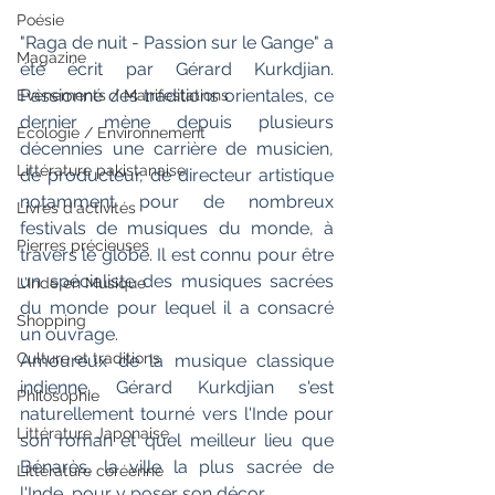
Poésie
"Raga de nuit - Passion sur le Gange" a 
Magazine
été écrit par Gérard Kurkdjian. 
Passionné des traditions orientales, ce 
Evènements / Manifestations
dernier mène depuis plusieurs 
Ecologie / Environnement
décennies une carrière de musicien, 
Littérature pakistanaise
de producteur, de directeur artistique 
notamment pour de nombreux 
Livres d'activités
festivals de musiques du monde, à 
Pierres précieuses
travers le globe. Il est connu pour être 
un spécialiste des musiques sacrées 
L'Inde en Musique
du monde pour lequel il a consacré 
Shopping
un ouvrage. 
Culture et traditions
Amoureux de la musique classique 
indienne, Gérard Kurkdjian s'est 
Philosophie
naturellement tourné vers l'Inde pour 
Littérature Japonaise
son roman et quel meilleur lieu que 
Bénarès, la ville la plus sacrée de 
Littérature coréenne
l'Inde, pour y poser son décor.