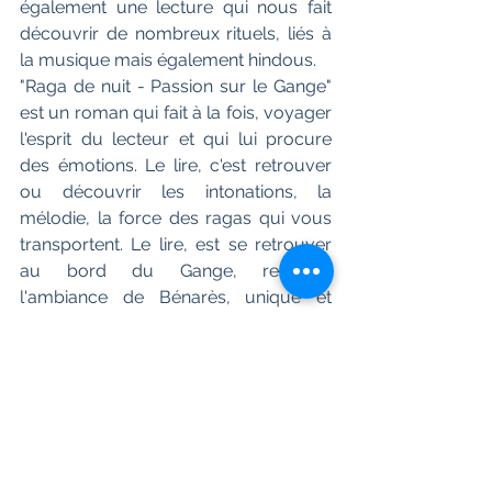
également une lecture qui nous fait 
découvrir de nombreux rituels, liés à 
la musique mais également hindous.
"Raga de nuit - Passion sur le Gange" 
est un roman qui fait à la fois, voyager 
l'esprit du lecteur et qui lui procure 
des émotions. Le lire, c'est retrouver 
ou découvrir les intonations, la 
mélodie, la force des ragas qui vous 
transportent. Le lire, est se retrouver 
au bord du Gange, ressentir 
l'ambiance de Bénarès, unique et 
mystique. 
"Raga de nuit - Passion sur le Gange" 
offre une belle lecture et une 
magnifique initiation à   la musique 
classique indienne. L'histoire 
d'Alexandre est bien plus que celle 