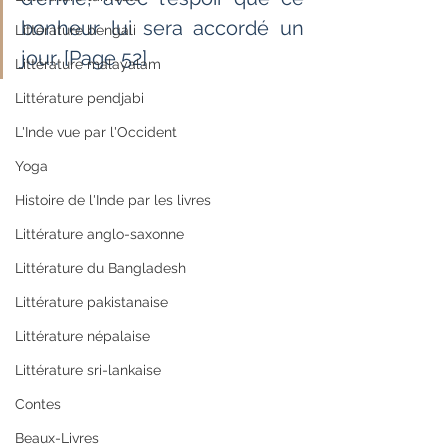
bonheur lui sera accordé un 
Littérature bengali
jour. [Page 52]
Littérature malayalam
Littérature pendjabi
L'Inde vue par l'Occident
Yoga
Histoire de l'Inde par les livres
Littérature anglo-saxonne
Littérature du Bangladesh
Littérature pakistanaise
Littérature népalaise
Littérature sri-lankaise
Contes
Beaux-Livres