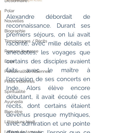
Dictionnaire
Polar
Alexandre débordait de 
Nouvelles
reconnaissance. Durant ses 
Biographie
premiers séjours, on lui avait 
Témoignages / Récits
raconté, avec mille détails et 
Romans jeunesse
anecdotes, les voyages que 
certains des disciples avaient 
Essai
faits avec le maître à 
Personnalités indiennes
l'occasion de ses concerts en 
Fêtes indiennes
Inde. Alors élève encore 
Spiritualité
débutant, il avait écouté ces 
Ayurveda
récits, dont certains étaient 
Bien-être
devenus presque mythiques, 
Littérature hindi
avec admiration et une pointe 
d'envie, avec l'espoir que ce 
Littérature tamoule