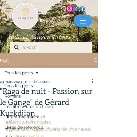
"Inde et Asie en Livres"
Post
Tous les posts
23 mars 2023
3 min de lecture
Tous les posts
"Raga de nuit - Passion sur
Romans
le Gange" de Gérard
Les littératures de l'Inde
Kurkdjian
Littérature française
#littératurefrançaise
Livres de référence
#gérardkurkdjian
#bénarès
#vanarasi
#éditionsspinelle