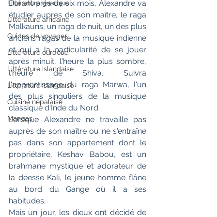
Durant près de six mois, Alexandre va 
Littérature grecque
étudier auprès de son maître, le raga 
Littérature africaine
Malkauns, un raga de nuit, un des plus 
Guides de voyages
anciens ragas de la musique indienne 
et qui a la particularité de se jouer 
Littérature ourdoue
après minuit, l'heure la plus sombre, 
Littérature islandaise
l'heure de Shiva. Suivra 
l'apprentissage du raga Marwa, l'un 
Littérature islandaise
des plus singuliers de la musique 
Cuisine népalaise
classique d'Inde du Nord.
Mangas
Lorsque Alexandre ne travaille pas 
auprès de son maître ou ne s'entraîne 
pas dans son appartement dont le 
propriétaire, Keshav Babou, est un 
brahmane mystique et adorateur de 
la déesse Kali, le jeune homme flâne 
au bord du Gange où il a ses 
habitudes.
Mais un jour, les dieux ont décidé de 