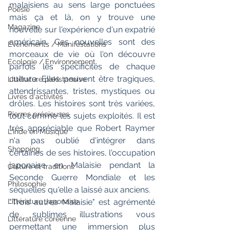
malaisiens au sens large ponctuées 
Poésie
mais ça et là, on y trouve une 
Magazine
nouvelle sur l'expérience d'un expatrié 
américain. Ces nouvelles sont des 
Evènements / Manifestations
morceaux de vie où l'on découvre 
Ecologie / Environnement
parfois les spécificités de chaque 
culture. Elles peuvent être tragiques, 
Littérature pakistanaise
attendrissantes, tristes, mystiques ou 
Livres d'activités
drôles. Les histoires sont très variées, 
Pierres précieuses
tout comme les sujets exploités. Il est 
très appréciable que Robert Raymer 
L'Inde en Musique
n'a pas oublié d'intégrer dans 
Shopping
certaines de ses histoires, l'occupation 
japonaise en Malaisie pendant la 
Culture et traditions
Seconde Guerre Mondiale et les 
Philosophie
séquelles qu'elle a laissé aux anciens.
Littérature Japonaise
"Trois autres Malaisie" est agrémenté 
de sublimes illustrations vous 
Littérature coréenne
permettant une immersion plus 