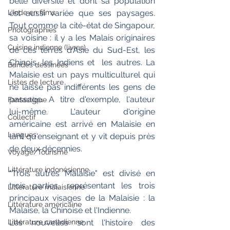
belle diversité et dont sa population 
L'Inde en films
est aussi variée que ses paysages. 
Tout comme la cité-état de Singapour, 
Photographies
sa voisine : il y a les Malais originaires 
Cuisine indienne (livres)
de ces terres d'Asie du Sud-Est, les 
Chinois, les Indiens et  les autres. La 
Bandes dessinées
Malaisie est un pays multiculturel qui 
Listes de lecture
ne laisse pas indifférents les gens de 
passage. A titre d'exemple, l'auteur 
Fantastique
lui-même. L'auteur d'origine 
Collectif
américaine est arrivé en Malaisie en 
Langues
tant qu'enseignant et y vit depuis près 
de deux décennies.
Voyage/Tourisme
Littérature indonésienne
"Trois autres Malaisie" est divisé en 
trois parties, représentant les trois 
Littérature malaisienne
principaux visages de la Malaisie : la 
Littérature américaine
Malaise, la Chinoise et l'Indienne.
Littérature canadienne
Les nouvelles sont l'histoire des 