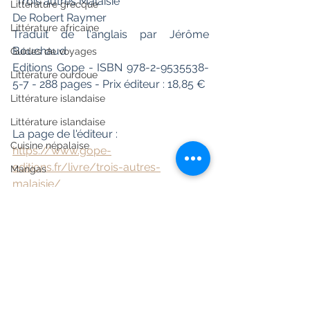
"Trois autres Malaisie" 
Littérature grecque
De Robert Raymer
Littérature africaine
Traduit de l'anglais par Jérôme 
Bouchaud
Guides de voyages
Editions Gope - ISBN 978-2-9535538-
Littérature ourdoue
5-7 - 288 pages - Prix éditeur : 18,85 €
Littérature islandaise
Littérature islandaise
La page de l'éditeur : 
Cuisine népalaise
https://www.gope-
editions.fr/livre/trois-autres-
Mangas
malaisie/