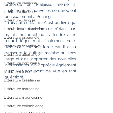
Littérature iranienne
profonde en Malaisie, même si 
finalement les nouvelles se déroulent 
Littérature tibétaine
principalement à Penang.
Littérature chinoise
"Trois autres Malaisie" est un livre qui 
se lit très bien. L'auteur n'étant pas 
Littérature vietnamienne
malais, on aurait pu s'attendre à un 
Littérature espagnole
recueil léger mais finalement cette 
Littérature scandinave
"faiblesse" est une force car il a su 
transcrire la culture malaise au sens 
Littérature allemande
large et ainsi apporter des nouvelles 
Littérature portugaise
intéressantes. On apprécie également 
y trouver son point de vue en tant 
Littérature tchèque
qu'émigré.
Littérature brésilienne
Littérature marocaine
Littérature mauricienne
________
Littérature colombienne