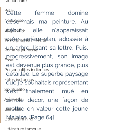
Dictionnaire
Polar
Cette femme domine 
Nouvelles
désormais ma peinture. Au 
début, elle n'apparaissait 
Biographie
qu'en arrière-plan, adossée à 
Témoignages / Récits
un arbre, lisant sa lettre. Puis, 
Romans jeunesse
progressivement, son image 
Essai
est devenue plus grande, plus 
Personnalités indiennes
détaillée. Le superbe paysage 
Fêtes indiennes
que je souhaitais représentant 
Spiritualité
s'est finalement mué en 
simple décor, une façon de 
Ayurveda
mettre en valeur cette jeune 
Bien-être
Malaise. [Page 64]
Littérature hindi
Littérature tamoule