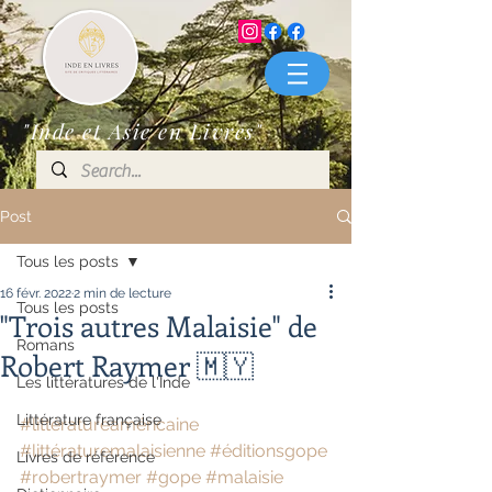
"Inde et Asie en Livres"
Post
Tous les posts
16 févr. 2022
2 min de lecture
Tous les posts
"Trois autres Malaisie" de
Romans
Robert Raymer 🇲🇾
Les littératures de l'Inde
Littérature française
#littératureaméricaine
#littératuremalaisienne
#éditionsgope
Livres de référence
#robertraymer
#gope
#malaisie