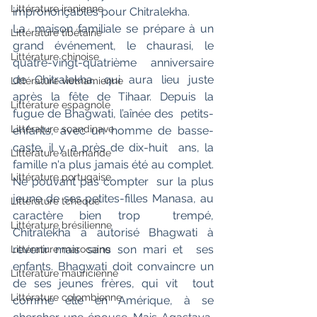
Littérature iranienne
imprononçables pour Chitralekha. 
La  maison familiale se prépare à un 
Littérature tibétaine
grand événement, le chaurasi, le  
Littérature chinoise
quatre-vingt-quatrième anniversaire 
de Chitralekha, qui aura lieu juste  
Littérature vietnamienne
après la fête de Tihaar. Depuis la 
Littérature espagnole
fugue de Bhagwati, l’aînée des  petits-
Littérature scandinave
enfants, avec un homme de basse-
caste, il y a près de dix-huit  ans, la 
Littérature allemande
famille n'a plus jamais été au complet. 
Littérature portugaise
Ne pouvant pas compter  sur la plus 
jeune de ses petites-filles Manasa, au 
Littérature tchèque
caractère bien trop  trempé, 
Littérature brésilienne
Chitralekha a autorisé Bhagwati à 
revenir mais sans son mari et  ses 
Littérature marocaine
enfants. Bhagwati doit convaincre un 
Littérature mauricienne
de ses jeunes frères, qui vit  tout 
Littérature colombienne
comme elle en Amérique, à se 