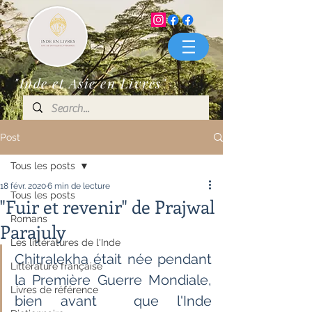
"Inde et Asie en Livres"
Post
Tous les posts
18 févr. 2020
6 min de lecture
Tous les posts
"Fuir et revenir" de Prajwal
Romans
Parajuly
Les littératures de l'Inde
Chitralekha était née pendant 
Littérature française
la Première Guerre Mondiale, 
Livres de référence
bien avant  que l'Inde 