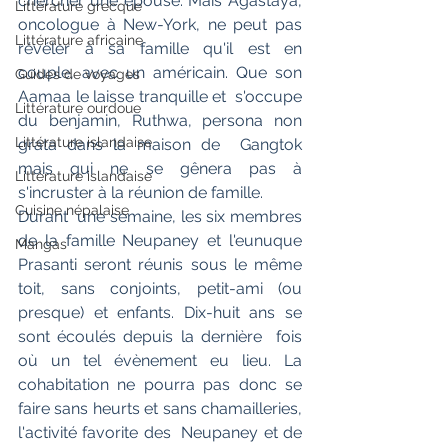
chercher une épouse. Mais Agastaya,  
Littérature grecque
oncologue à New-York, ne peut pas 
Littérature africaine
révéler à sa famille qu'il est en  
couple, avec un américain. Que son 
Guides de voyages
Aamaa le laisse tranquille et  s'occupe 
Littérature ourdoue
du benjamin, Ruthwa, persona non 
Littérature islandaise
grata dans la maison de  Gangtok 
mais qui ne se gênera pas à 
Littérature islandaise
s'incruster à la réunion de famille.
Cuisine népalaise
Durant  une semaine, les six membres 
de la famille Neupaney et l'eunuque  
Mangas
Prasanti seront réunis sous le même 
toit, sans conjoints, petit-ami (ou  
presque) et enfants. Dix-huit ans se 
sont écoulés depuis la dernière  fois 
où un tel évènement eu lieu. La 
cohabitation ne pourra pas donc se  
faire sans heurts et sans chamailleries, 
l'activité favorite des  Neupaney et de 