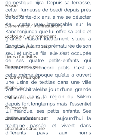
domestique hijra. Depuis sa terrasse, 
Poésie
cette  fumeuse de beedi depuis près 
Magazine
de soixante-dix ans, aime se délecter 
de  cette vue imprenable sur le 
Evènements / Manifestations
Kanchenjunga que lui offre sa belle et  
Ecologie / Environnement
grande maison idéalement située à 
Gangtok. À la mort prématurée de son  
Littérature pakistanaise
seul et unique fils, elle s'est occupée 
Livres d'activités
de ses quatre petits-enfants qui  
Pierres précieuses
étaient alors encore petits. C'est à 
cette même époque qu'elle a ouvert  
L'Inde en Musique
une usine de textiles dans une ville 
Shopping
voisine. Chitralekha jouit d'une  grande 
notoriété dans la région du Sikkim 
Culture et traditions
depuis fort longtemps mais  l'essentiel 
Philosophie
lui manque, ses petits enfants. Ses 
petits-enfants ont  aujourd'hui la 
Littérature Japonaise
trentaine passée et vivent dans 
Littérature coréenne
différents pays aux noms  