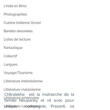
L'Inde en films
Photographies
Cuisine indienne (livres)
Bandes dessinées
Listes de lecture
Fantastique
Collectif
Langues
Voyage/Tourisme
Littérature indonésienne
Littérature malaisienne
Chitralekha  est la matriarche de la 
Littérature américaine
famille Neupaney et vit avec pour 
unique  compagnie, Prasanti, sa 
Littérature canadienne