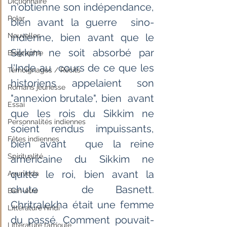
Dictionnaire
n'obtienne son indépendance, 
Polar
bien avant la guerre  sino-
Nouvelles
indienne, bien avant que le 
Sikkim ne soit absorbé par 
Biographie
l'Inde au  cours de ce que les 
Témoignages / Récits
historiens appelaient son 
Romans jeunesse
"annexion brutale", bien  avant 
Essai
que les rois du Sikkim ne 
Personnalités indiennes
soient rendus impuissants, 
Fêtes indiennes
bien avant  que la reine 
Spiritualité
américaine du Sikkim ne 
quitte le roi, bien avant la 
Ayurveda
chute  de Basnett. 
Bien-être
Chritralekha était une femme 
Littérature hindi
du passé. Comment pouvait-
Littérature tamoule