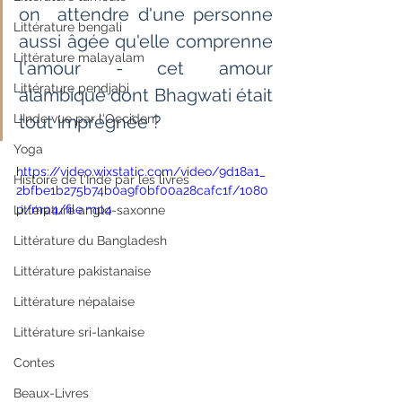
on  attendre d'une personne 
Littérature bengali
aussi âgée qu'elle comprenne 
Littérature malayalam
l'amour - cet amour  
Littérature pendjabi
alambiqué dont Bhagwati était 
L'Inde vue par l'Occident
tout imprégnée ?
Yoga
https://video.wixstatic.com/video/9d18a1_
Histoire de l'Inde par les livres
2bfbe1b275b74b0a9f0bf00a28cafc1f/1080
p/mp4/file.mp4
Littérature anglo-saxonne
Littérature du Bangladesh
Littérature pakistanaise
Littérature népalaise
Littérature sri-lankaise
Contes
Beaux-Livres