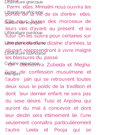
Littérature grecque
Parmi  elles, Mrinalini nous ouvrira les 
Littérature africaine
portes de la vie de six d'entre  elles. 
Elle nous livrera des morceaux de 
Guides de voyages
leurs vies d'avant, au présent  et au 
Littérature ourdoue
futur. On les suivra pour certaines sur 
une période d'une dizaine  d'années, la 
Littérature islandaise
plupart réapprendront à vivre malgré 
Littérature islandaise
les blessures du  passé.
Cuisine népalaise
On  découvrira Zubeida et Megha, 
l'une de confession musulmane et 
Mangas
l'autre  jaïn qui se retrouvent toutes 
deux sous le poids de la tradition et 
dont  leur dernier enfant ne sera pas 
du sexe désiré. Tulsi et Anjolina qui  
auront du mal à concevoir et dont 
leur destin sera intimement lié, l'une  
seulement connaîtra particulièrement 
l'autre. Leela et Pooja qui se  