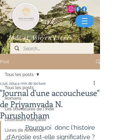
"Inde et Asie en Livres"
Post
Tous les posts
1 juil. 2014
4 min de lecture
Tous les posts
"Journal d'une accoucheuse"
Romans
de Priyamvada N.
Les littératures de l'Inde
Purushotham
Littérature française
           Pourquoi  donc l'histoire 
Livres de référence
d'Anjolie est-elle significative ? 