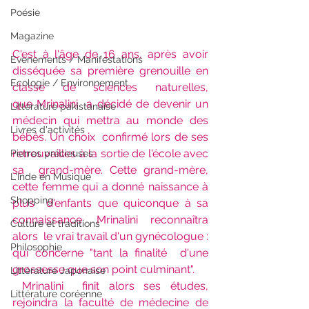
Poésie
Magazine
C'est à l'âge de 16 ans, après avoir 
Evènements / Manifestations
disséquée sa première grenouille en 
Ecologie / Environnement
classe de sciences naturelles, 
que Mrinalini  a décidé de devenir un 
Littérature pakistanaise
médecin qui mettra au monde des 
Livres d'activités
bébés. Un choix  confirmé lors de ses 
retrouvailles à la sortie de l'école avec 
Pierres précieuses
sa  grand-mère. Cette grand-mère, 
L'Inde en Musique
cette femme qui a donné naissance à 
Shopping
plus  d'enfants que quiconque à sa 
connaissance. Mrinalini reconnaîtra 
Culture et traditions
alors  le vrai travail d'un gynécologue : 
Philosophie
qui concerne "tant la finalité  d'une 
grossesse que son point culminant".
Littérature Japonaise
Mrinalini  finit alors ses études, 
Littérature coréenne
rejoindra la faculté de médecine de 