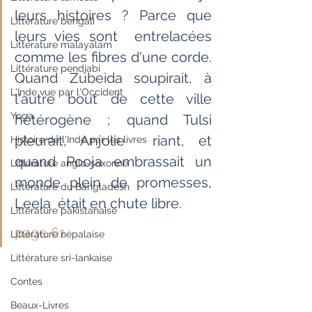
leurs histoires ? Parce que 
Littérature bengali
leurs vies sont  entrelacées 
Littérature malayalam
comme les fibres d'une corde. 
Littérature pendjabi
Quand Zubeida soupirait, à  
L'Inde vue par l'Occident
l'autre bout de cette ville 
Yoga
hétérogène ; quand Tulsi 
pleurait, Anjolie  riant, et 
Histoire de l'Inde par les livres
quand Pooja embrassait un 
Littérature anglo-saxonne
monde plein de promesses, 
Littérature du Bangladesh
Leela  était en chute libre. 
Littérature pakistanaise
page 61
Littérature népalaise
Littérature sri-lankaise
Contes
Beaux-Livres