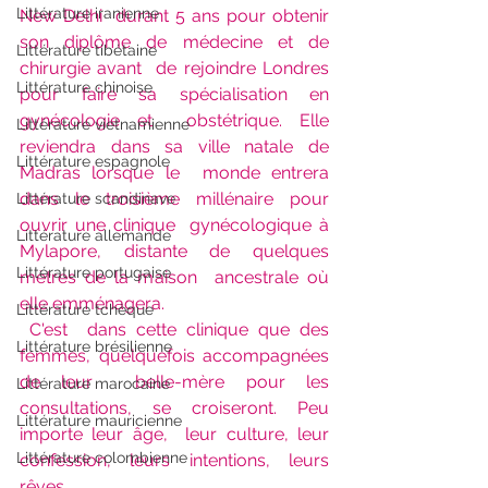
Littérature iranienne
New Delhi  durant 5 ans pour obtenir 
son diplôme de médecine et de 
Littérature tibétaine
chirurgie avant  de rejoindre Londres 
Littérature chinoise
pour faire sa spécialisation en 
gynécologie et  obstétrique. Elle 
Littérature vietnamienne
reviendra dans sa ville natale de 
Littérature espagnole
Madras lorsque le  monde entrera 
dans le troisième millénaire pour 
Littérature scandinave
ouvrir une clinique  gynécologique à 
Littérature allemande
Mylapore, distante de quelques 
Littérature portugaise
mètres de la maison  ancestrale où 
elle emménagera.
Littérature tchèque
C'est  dans cette clinique que des 
Littérature brésilienne
femmes, quelquefois accompagnées 
de leur  belle-mère pour les 
Littérature marocaine
consultations, se croiseront. Peu 
Littérature mauricienne
importe leur âge,  leur culture, leur 
Littérature colombienne
confession, leurs intentions, leurs 
rêves. 