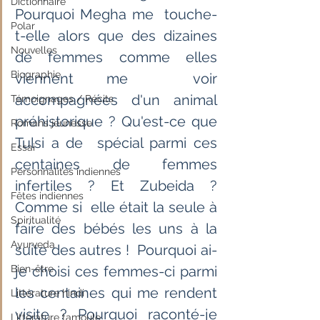
Dictionnaire
Pourquoi Megha me  touche-
Polar
t-elle alors que des dizaines 
Nouvelles
de femmes comme elles 
Biographie
viennent me  voir 
accompagnées d'un animal 
Témoignages / Récits
préhistorique ? Qu'est-ce que 
Romans jeunesse
Tulsi a de  spécial parmi ces 
Essai
centaines de femmes 
Personnalités indiennes
infertiles ? Et Zubeida ? 
Fêtes indiennes
Comme si  elle était la seule à 
Spiritualité
faire des bébés les uns à la 
Ayurveda
suite des autres !  Pourquoi ai-
Bien-être
je choisi ces femmes-ci parmi 
les centaines qui me rendent  
Littérature hindi
visite ? Pourquoi raconté-je 
Littérature tamoule