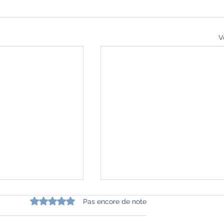
V
Noté 0 étoile sur 5.
Pas encore de note