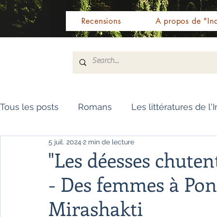
Recensions
A propos de "Ind
Tous les posts
Romans
Les littératures de l'
5 juil. 2024
2 min de lecture
Livres de référence
Dictionnaire
Polar
"Les déesses chute
- Des femmes à Pon
Témoignages / Récits
Romans jeunesse
Mirashakti