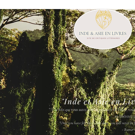
INDE & ASIE EN LIVRES
"Inde et Asie en Li
"
Une fois que vous aurez senti la poussière de l'Inde, vou
en libérerez j
"Once you have felt the Indian dust, you will never be fr
- Rumer 