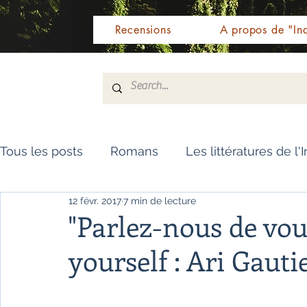
Recensions
A propos de "Ind
Tous les posts
Romans
Les littératures de l'
12 févr. 2017
7 min de lecture
Livres de référence
Dictionnaire
Polar
"Parlez-nous de vou
yourself : Ari Gauti
Témoignages / Récits
Romans jeunesse