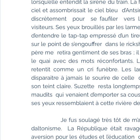
lorsqu’elle entendit la sirène du train. La
ciel et assombrissait le ciel bleu  d’Ants
discrètement  pour  se faufiler  vers l
visiteurs. Ses yeux brouillés par les larm
d’entendre le tap-tap empressé d’un tireur
sur le point de s’engouffrer  dans le ric
père me  retira gentiment de ses bras ; il
le quai avec des mots réconfortants. Le
retentit comme un cri funèbre. Les la
disparaitre à jamais le sourire de celle 
son teint claire. Suzette  resta longtemps
maudits  qui venaient d’emporter sa cou
ses yeux ressemblaient à cette rivière de 
                                                                     
               Je fus soulagé très tôt de m’
daltonisme.  La République était rav
aversion pour les études et l’éducation 