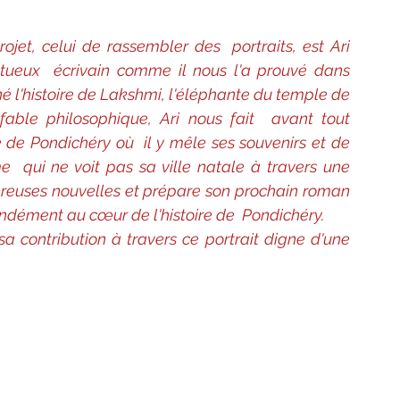
Bien-être
Littérature hindi
jet, celui de rassembler des  portraits, est Ari 
entueux  écrivain comme il nous l'a prouvé dans 
Littérature malayalam
Littérature pendjabi
é l'histoire de Lakshmi, l'éléphante du temple de 
able philosophique, Ari nous fait  avant tout 
e de Pondichéry où  il y mêle ses souvenirs et de 
de l'Inde par les livres
 qui ne voit pas sa ville natale à travers une 
breuses nouvelles et prépare son prochain roman 
ondément au cœur de l'histoire de  Pondichéry.
angladesh
Littérature pakistanaise
a contribution à travers ce portrait digne d'une 
Contes