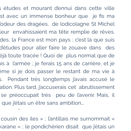
                 *
s études et mourant d’ennui dans cette ville  
c’est avec un immense bonheur que  je fis ma 
L’odeur des dragées,  de lodicolagne St Michel 
leur  envahissaient ma tête remplie de rêves. 
udes, la France est mon pays ; c’est là que suis 
 d’études pour aller faire le zouave dans  des 
éjà toute tracée ! Quoi de  plus normal que de 
 à  l’armée ; je ferais 15 ans de carrière, et je 
ême si je dois passer le restant de ma vie à 
  Pendant très longtemps j’avais accusé le 
ion. Plus tard, j’accuserais cet  abrutissement 
préoccupait très  peu de l’avenir. Mais, il 
  que j’étais un être sans ambition…
             *
 « cousin des iles » ; l’antillais me surnommait «  
ane » ; le pondichérien disait  que j’étais un 