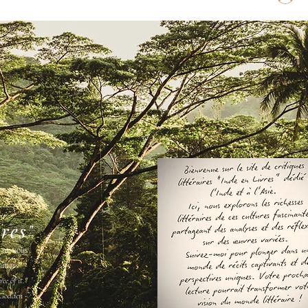
vres"
s ne vous
amais " -
ee of it."
Godden -