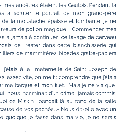
es ancêtres étaient les Gaulois. Pendant la 
s à scruter le portrait de mon grand-père 
e la moustache épaisse et tombante, je ne  
uveurs de potion magique.   Commencer mes 
à jamais à continuer  ce lavage de cerveau 
endais de  rester dans cette blanchisserie qui 
lliers de mammifères bipèdes gratte-papiers 
, j’étais à la  maternelle de Saint Joseph de 
ssi assez vite, on me fit comprendre que j’étais 
 ma barque et mon filet.  Mais je ne vis que  
i  nous incriminait d’un crime  jamais commis. 
i ce Miskin  pendait là au fond de la salle 
  cause de vos péchés. » Nous dit-elle avec un 
 quoique je fasse dans ma vie, je ne serais 