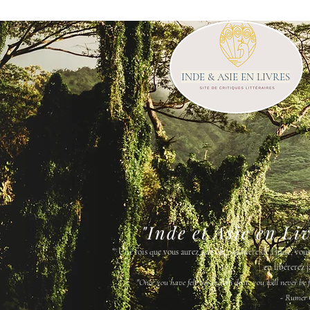
INDE & ASIE EN LIVRES
"Inde et Asie en Li
"
Une fois que vous aurez senti la poussière de l'Inde, vou
en libérerez j
"Once you have felt the Indian dust, you will never be fr
- Rumer 