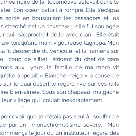
 fumée noire de la  locomotive s’élevait dans le 
irabé. Son cœur battait à rompre. Elle s’éclipsa 
a sortie en bousculant les passagers et les  
es cherchèrent un rickshaw ;  elle fut soulagée 
 qui  s’approchait d’elle avec élan.  Elle était 
kshaw lorsqu’une main vigoureuse l’agrippa. Mon 
 la fit descendre du véhicule  et la  ramena sur 
  coup de sifflet  strident du chef de gare 
rmes aux  yeux, la famille de ma mère vit 
 qu’elle appelait « Blanche neige » à cause de 
 sur le quai désert le regard rivé sur ces rails 
sine bien-aimée. Sous son chapeau  malgache 
leur village qui  coulait inexorablement.  
               *
apercevoir que je n’étais pas seul à  souffrir de 
agée par un  monochromatisme sévère.  Mon 
 commença le jour où un instituteur  égaré des 