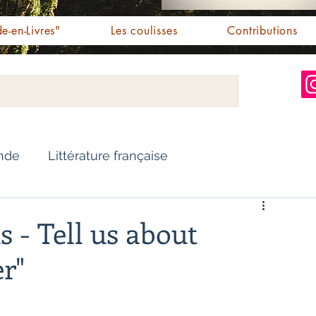
e-en-Livres"
Les coulisses
Contributions
Inde
Littérature française
Nouvelles
Biographie
s - Tell us about
er"
Essai
Personnalités indiennes