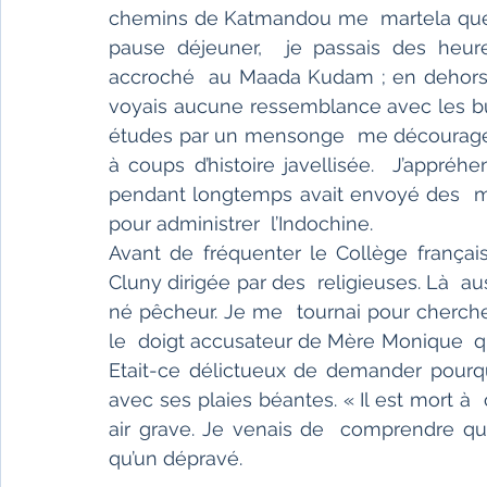
chemins de Katmandou me  martela que m
pause déjeuner,  je passais des heure
accroché  au Maada Kudam ; en dehors d
voyais aucune ressemblance avec les b
études par un mensonge  me découragea 
à coups d’histoire javellisée.  J’appréh
pendant longtemps avait envoyé des  mi
pour administrer  l’Indochine.   
Avant de fréquenter le Collège français
Cluny dirigée par des  religieuses. Là  au
né pêcheur. Je me  tournai pour chercher
le  doigt accusateur de Mère Monique  qu
Etait-ce délictueux de demander pourquo
avec ses plaies béantes. « Il est mort à
air grave. Je venais de  comprendre que
qu’un dépravé.