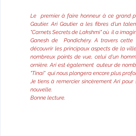
Fêtes indiennes
Spiritualité
Ayurveda
Le  premier à faire honneur à ce grand pro
Gautier. Ari Gautier a les fibres d'un tal
Littérature tamoule
Littérature bengali
"Carnets Secrets de Lakshmi" où  il a imagin
Ganesh de  Pondichéry. A travers cette f
découvrir les principaux aspects de la vill
L'Inde vue par l'Occident
Yoga
Histoire 
nombreux points de vue, celui d'un homme 
ornière. Ari est également  auteur de nom
"Tinai"  qui nous plongera encore plus prof
Littérature anglo-saxonne
Littérature du B
Je tiens à remercier sincèrement Ari pour s
nouvelle. 
Bonne lecture.
Littérature népalaise
Littérature sri-lankaise