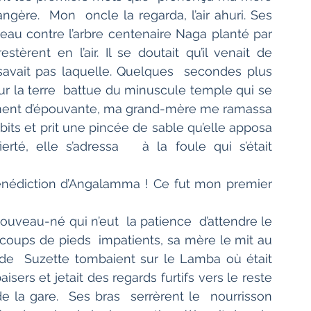
ngère.  Mon  oncle la regarda, l’air ahuri. Ses 
au contre l’arbre centenaire Naga planté par 
tèrent en l’air. Il se doutait qu’il venait de  
vait pas laquelle. Quelques  secondes plus 
ur la terre  battue du minuscule temple qui se 
moment d’épouvante, ma grand-mère me ramassa 
bits et prit une pincée de sable qu’elle apposa 
é, elle s’adressa   à la foule qui s’était  
a bénédiction d’Angalamma ! Ce fut mon premier 
 nouveau-né qui n’eut  la patience  d’attendre le 
coups de pieds  impatients, sa mère le mit au 
e  Suzette tombaient sur le Lamba où était 
sers et jetait des regards furtifs vers le reste 
de la gare.  Ses bras  serrèrent le  nourrisson 