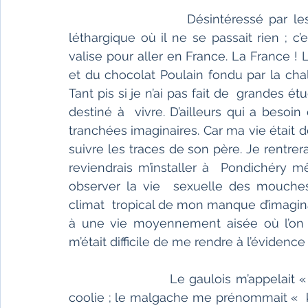
                                                                     
                    Désintéressé par le
léthargique où il ne se passait rien ; 
valise pour aller en France. La France ! 
et du chocolat Poulain fondu par la cha
Tant pis si je n’ai pas fait de  grandes ét
destiné à  vivre. D’ailleurs qui a besoin
tranchées imaginaires. Car ma vie était d
suivre les traces de son père. Je rentrerais
reviendrais m’installer à  Pondichéry m
observer la vie  sexuelle des mouches.
climat  tropical de mon manque d’imaginat
à une vie moyennement aisée où l’on se 
m’était difficile de me rendre à l’évidence
                                                                     
                        Le gaulois m’appelait
coolie ; le malgache me prénommait «  kar