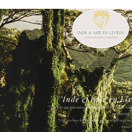
INDE & ASIE EN LIVRES
"Inde et Asie en Li
"
Une fois que vous aurez senti la poussière de l'Inde, vou
en libérerez j
"Once you have felt the Indian dust, you will never be fr
- Rumer 