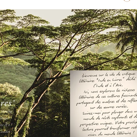
vres"
s ne vous
amais " -
ee of it."
Godden -