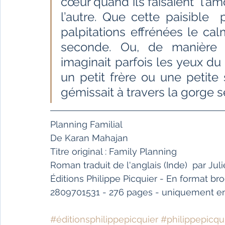
cœur quand ils faisaient  l’am
l’autre. Que cette paisible 
palpitations effrénées le calm
seconde. Ou, de manière en
imaginait parfois les yeux du 
un petit frère ou une petite s
gémissait à travers la gorge
Planning Familial  
De Karan Mahajan
Titre original : Family Planning
Roman traduit de l'anglais (Inde)  par Jul
Éditions Philippe Picquier - En format br
2809701531 - 276 pages - uniquement e
#éditionsphilippepicquier
#philippepicqu