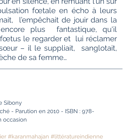
our en silence, en remuant l’un sur 
 pulsation fœtale en écho à leurs 
ait,  l’empêchait de jouir dans la 
core plus  fantastique, qu'il 
fœtus le regarder et  lui réclamer 
œur – il le suppliait,  sanglotait, 
 sèche de sa femme…
ie Sibony
oché - Parution en 2010 - ISBN : 978-
n occasion
ier
#karanmahajan
#littératureindienne