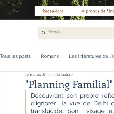
Recensions
A propos de "Ind
Tous les posts
Romans
Les littératures de l'
22 mai 2018
3 min de lecture
Livres de référence
Dictionnaire
Polar
"Planning Familial
Découvrant son propre reflet
Témoignages / Récits
Romans jeunesse
d'ignorer  la vue de Delhi q
translucide. Son  visage é