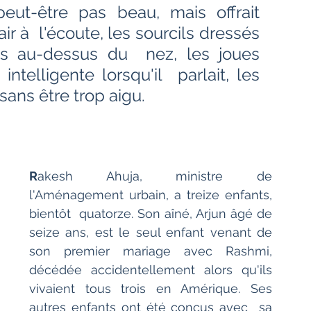
Bien-être
Littérature hindi
 peut-être pas beau, mais offrait 
ir à  l'écoute, les sourcils dressés 
s au-dessus du  nez, les joues 
Littérature malayalam
Littérature pendjabi
ntelligente lorsqu'il  parlait, les 
sans être trop aigu. 
de l'Inde par les livres
angladesh
Littérature pakistanaise
R
akesh Ahuja, ministre de 
l'Aménagement urbain, a treize enfants, 
bientôt  quatorze. Son aîné, Arjun âgé de 
Contes
seize ans, est le seul enfant venant de  
son premier mariage avec Rashmi, 
décédée accidentellement alors qu'ils  
vivaient tous trois en Amérique. Ses 
autres enfants ont été conçus avec  sa 