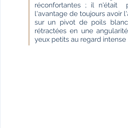
Fêtes indiennes
Spiritualité
Ayurveda
réconfortantes ; il n'était 
l'avantage de toujours avoir l'a
sur un pivot de poils blanc
Littérature tamoule
Littérature bengali
rétractées en une angularité i
yeux petits au regard intense 
L'Inde vue par l'Occident
Yoga
Histoire 
Littérature anglo-saxonne
Littérature du B
Littérature népalaise
Littérature sri-lankaise