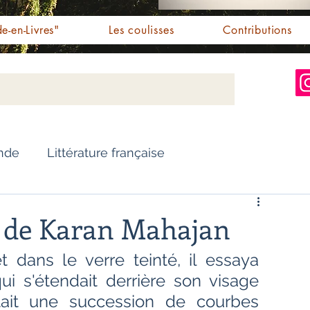
e-en-Livres"
Les coulisses
Contributions
Inde
Littérature française
Nouvelles
Biographie
" de Karan Mahajan
 dans le verre teinté, il essaya 
Essai
Personnalités indiennes
ui s'étendait derrière son visage 
tait une succession de courbes 