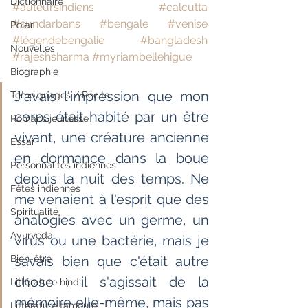
Dictionnaire
#auteursindiens
#calcutta
#sundarbans
#bengale
#venise
Polar
#légendebengalie
#bangladesh
Nouvelles
#rajeshsharma
#myriambellehigue
Biographie
J'avais l'impression que mon 
Témoignages / Récits
corps était habité par un être 
Romans jeunesse
vivant, une créature ancienne 
Essai
en dormance dans la boue 
Personnalités indiennes
depuis la nuit des temps. Ne 
Fêtes indiennes
me venaient à l'esprit que des 
Spiritualité
analogies avec un germe, un 
Ayurveda
virus ou une bactérie, mais je 
Bien-être
savais bien que c'était autre 
chose : il s'agissait de la 
Littérature hindi
mémoire elle-même, mais pas 
Littérature tamoule