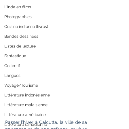
L'Inde en films
Photographies
Cuisine indienne (livres)
Bandes dessinées
Listes de lecture
Fantastique
Collectif
Langues
Voyage/Tourisme
Littérature indonésienne
Littérature malaisienne
Littérature américaine
Passer l'hiver à Calcutta, la ville de sa 
Littérature canadienne