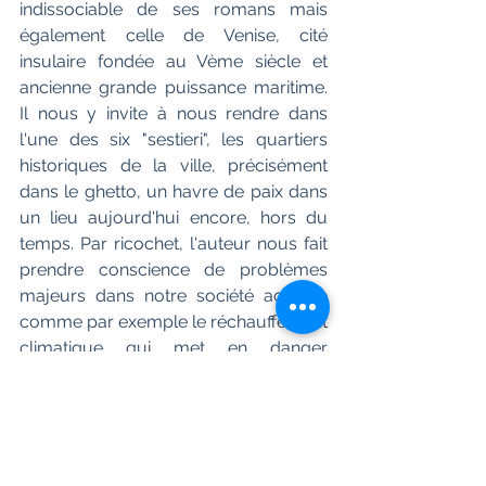
indissociable de ses romans mais 
également celle de Venise, cité 
insulaire fondée au Vème siècle et 
ancienne grande puissance maritime. 
Il nous y invite à nous rendre dans 
l'une des six "sestieri", les quartiers 
historiques de la ville, précisément 
dans le ghetto, un havre de paix dans 
un lieu aujourd'hui encore, hors du 
temps. Par ricochet, l'auteur nous fait 
prendre conscience de problèmes 
majeurs dans notre société actuelle 
comme par exemple le réchauffement 
climatique qui met en danger 
l'écosystème et certaines cités. Amitav 
Ghosh nous parle également des 
migrants, très présents à Venise.
 "La Déesse & le Marchand" est un 