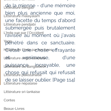
de la mienne - d'une mémoire 
Littérature bengali
bien plus ancienne que moi, 
Littérature malayalam
une facette du temps d'abord 
Littérature pendjabi
submergée puis brutalement 
L'Inde vue par l'Occident
ravisée au moment où j'avais 
Yoga
pénétré dans ce sanctuaire. 
C'était une chose effrayante 
Histoire de l'Inde par les livres
et venimeuse, d'une 
Littérature anglo-saxonne
puissance incroyable, une 
Littérature du Bangladesh
chose qui refusait qui refusait 
Littérature pakistanaise
de se laisser oublier. [Page 114]
Littérature népalaise
Littérature sri-lankaise
Contes
Beaux-Livres