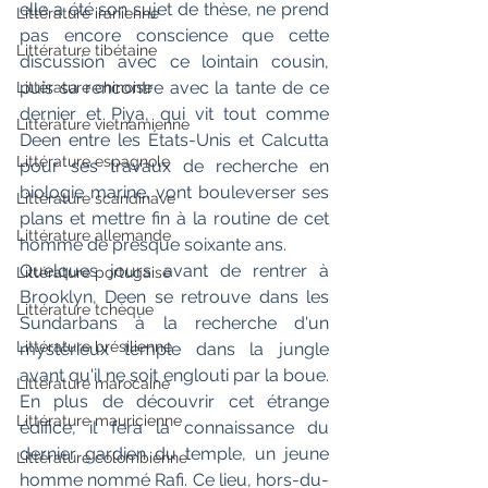
elle a été son sujet de thèse, ne prend 
Littérature iranienne
pas encore conscience que cette 
Littérature tibétaine
discussion avec ce lointain cousin, 
puis sa rencontre avec la tante de ce 
Littérature chinoise
dernier et Piya, qui vit tout comme 
Littérature vietnamienne
Deen entre les États-Unis et Calcutta 
Littérature espagnole
pour ses travaux de recherche en 
biologie marine, vont bouleverser ses 
Littérature scandinave
plans et mettre fin à la routine de cet 
Littérature allemande
homme de presque soixante ans.
Quelques jours avant de rentrer à 
Littérature portugaise
Brooklyn, Deen se retrouve dans les 
Littérature tchèque
Sundarbans à la recherche d'un 
Littérature brésilienne
mystérieux temple dans la jungle 
avant qu'il ne soit englouti par la boue. 
Littérature marocaine
En plus de découvrir cet étrange 
Littérature mauricienne
édifice, il fera la connaissance du 
dernier gardien du temple, un jeune 
Littérature colombienne
homme nommé Rafi. Ce lieu, hors-du-