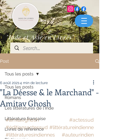
"Inde et Asie en Livres"
Post
Tous les posts
6 août 2021
4 min de lecture
Tous les posts
"La Déesse & le Marchand" -
Romans
Amitav Ghosh
Les littératures de l'Inde
Littérature française
#amitavghosh
#actessud
#éditionsactessud
#littératureindienne
Livres de référence
#littératuresindiennes
#auteurindien