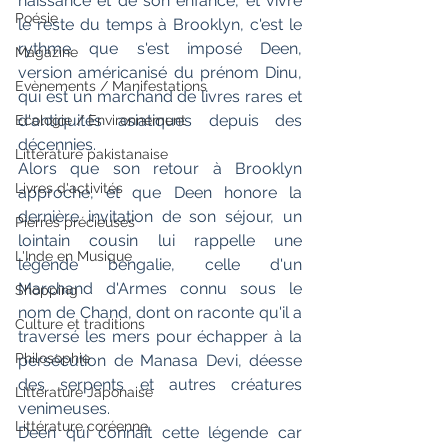
naissance et de son enfance, et vivre 
Poésie
le reste du temps à Brooklyn, c'est le 
rythme que s'est imposé Deen, 
Magazine
version américanisé du prénom Dinu, 
Evènements / Manifestations
qui est un marchand de livres rares et 
d'antiquités asiatiques depuis des 
Ecologie / Environnement
décennies.
Littérature pakistanaise
Alors que son retour à Brooklyn 
Livres d'activités
approche, et que Deen honore la 
dernière invitation de son séjour, un 
Pierres précieuses
lointain cousin lui rappelle une 
L'Inde en Musique
légende bengalie, celle d'un 
Marchand d'Armes connu sous le 
Shopping
nom de Chand, dont on raconte qu'il a 
Culture et traditions
traversé les mers pour échapper à la 
Philosophie
persécution de Manasa Devi, déesse 
des serpents et autres créatures 
Littérature Japonaise
venimeuses. 
Littérature coréenne
Deen qui connaît cette légende car 