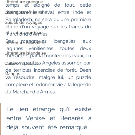
Littérature grecque
temps et éloigné de tout, cette 
mangrove à cheval entre Inde et 
Littérature africaine
Bangladesh, ne sera qu'une première 
Guides de voyages
étape d'un voyage sur les traces du 
Littérature ourdoue
Marchand d'Armes. 
Des mangroves bengalies aux 
Littérature islandaise
lagunes vénitiennes, toutes deux 
Littérature islandaise
menacées par la montée des eaux, en 
passant par Los Angeles assombri par 
Cuisine népalaise
de terribles incendies de forêt, Deen 
Mangas
va résoudre, malgré lui, un puzzle 
complexe et redonner vie à la légende 
du Marchand d'Armes.
Le lien étrange qu'il existe 
entre Venise et Bénarès a 
déjà souvent été remarqué : 