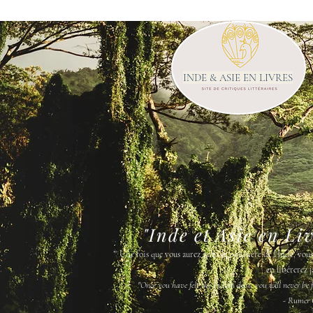
INDE & ASIE EN LIVRES
"Inde et Asie en Li
"
Une fois que vous aurez senti la poussière de l'Inde, vou
en libérerez j
"Once you have felt the Indian dust, you will never be fr
- Rumer 