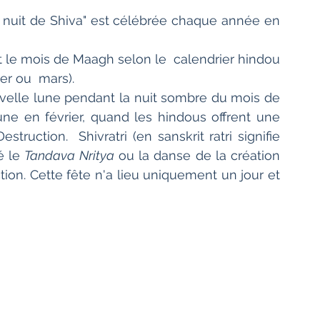
Bien-être
Littérature hindi
nde nuit de Shiva" est célébrée chaque année en 
nt le mois de Maagh selon le  calendrier hindou 
Littérature malayalam
Littérature pendjabi
er ou  mars).
Elle a lieu la quatorzième nuit  de la nouvelle lune pendant la nuit sombre du mois de 
une en février, quand les hindous offrent une 
de l'Inde par les livres
truction.  Shivratri (en sanskrit ratri signifie 
é le 
Tandava Nritya
 ou la danse de la création 
tion. Cette fête n'a lieu uniquement un jour et 
angladesh
Littérature pakistanaise
Contes