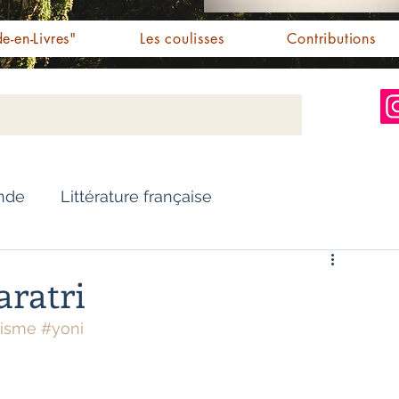
e-en-Livres"
Les coulisses
Contributions
Inde
Littérature française
Nouvelles
Biographie
aratri
uisme
#yoni
Essai
Personnalités indiennes