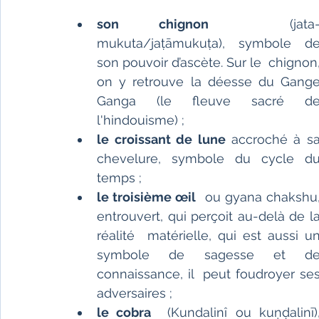
son chignon
  (jata
mukuta/jaṭāmukuṭa), symbole de
son pouvoir d’ascète. Sur le  chignon,
on y retrouve la déesse du Gange
Ganga (le fleuve sacré de 
l'hindouisme) ;
le croissant de lune 
accroché à sa
chevelure, symbole du cycle du
temps ;
le troisième œil
  ou gyana chakshu,
entrouvert, qui perçoit au-delà de la
réalité  matérielle, qui est aussi un
symbole de sagesse et de
connaissance, il  peut foudroyer ses
adversaires ;
le cobra
  (Kundalinî ou kuṇḍalinī),