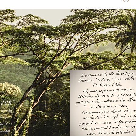
vres"
s ne vous
amais " -
ee of it."
Godden -