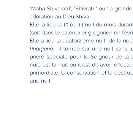
Fêtes indiennes
Spiritualité
Ayurveda
"Maha Shivaratri", "Shivratri" ou "la gra
adoration au Dieu Shiva.
Elle  a lieu la 13 ou 14 nuit du mois dura
Littérature tamoule
Littérature bengali
(soit dans le calendrier grégorien en févri
Phalguna.
  Il tombe sur une nuit sans l
L'Inde vue par l'Occident
Yoga
Histoire 
prière spéciale pour le Seigneur de la Des
nuit) est la nuit où il est dit avoir effectu
primordiale, la conservation et la destruc
Littérature anglo-saxonne
Littérature du B
une nuit.
Littérature népalaise
Littérature sri-lankaise