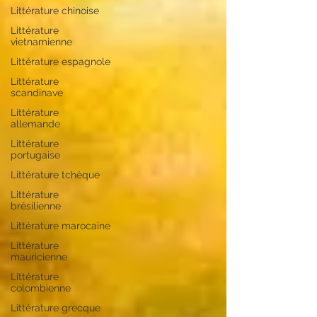
Littérature chinoise
Littérature
vietnamienne
Littérature espagnole
Littérature
scandinave
Littérature
allemande
Littérature
portugaise
Littérature tchèque
Littérature
brésilienne
Littérature marocaine
Littérature
mauricienne
Littérature
colombienne
Littérature grecque