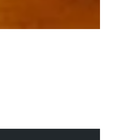
24 mai 2023
"Le Sacrifice du Cheval" de
Lokenath Bhattacharya
#littératureindienne #littératurebengalie
#lokenathbhattacharya #auteurindien
#auteursindiens A cette simple image, un
océan se soulève...