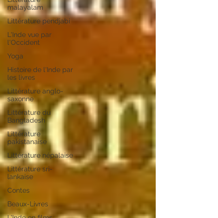
malayalam
Littérature pendjabi
L'Inde vue par
l'Occident
Yoga
Histoire de l'Inde par
les livres
Littérature anglo-
saxonne
Littérature du
Bangladesh
Littérature
pakistanaise
Littérature népalaise
Littérature sri-
lankaise
Contes
Beaux-Livres
L'Inde en films