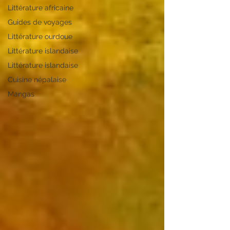
Littérature africaine
Guides de voyages
Littérature ourdoue
Littérature islandaise
Littérature islandaise
Cuisine népalaise
Mangas