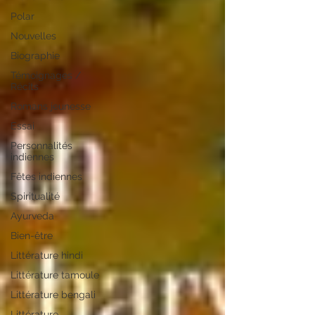
Polar
Nouvelles
Biographie
Témoignages /
Récits
Romans jeunesse
Essai
Personnalités
indiennes
Fêtes indiennes
Spiritualité
Ayurveda
Bien-être
Littérature hindi
Littérature tamoule
Littérature bengali
Littérature