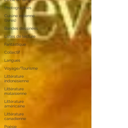
Photographies
Cuisine indienne
(livres)
Bandes dessinées
Listes de lecture
Fantastique
Collectif
Langues
Voyage/Tourisme
Littérature
indonésienne
Littérature
malaisienne
Littérature
américaine
Littérature
canadienne
Poésie