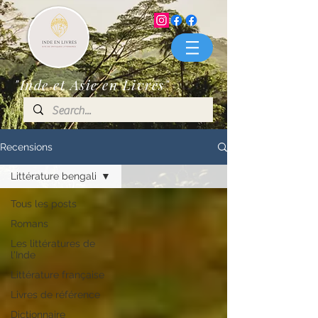
"Inde et Asie en Livres"
Recensions
Littérature bengali
Tous les posts
Romans
Les littératures de
l'Inde
Littérature française
Livres de référence
Dictionnaire