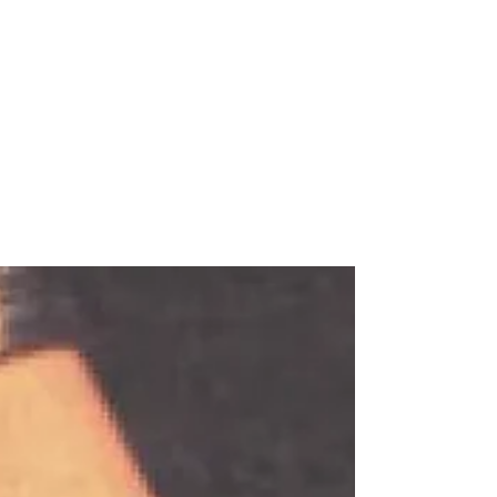
"L’Éveil des Sans-Rien et
autres histoires" de Subimal
Misra
#éditionsbanyan #banyan #subimalmisra
#littératurebengalie #auteurbengali
#auteursbengalis #auteurindien
#auteursindiens Je suis...