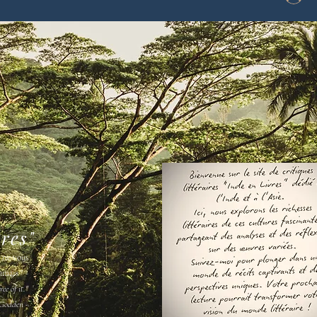
vres"
s ne vous
amais " -
ee of it."
Godden -