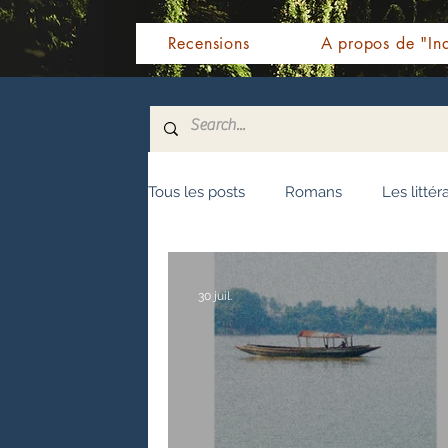
Recensions
A propos de "Ind
Tous les posts
Romans
Les littér
Nouvelles
Biographie
Témo
30 juil.
Fêtes indiennes
Spiritualité
Littérature malayalam
Littératur