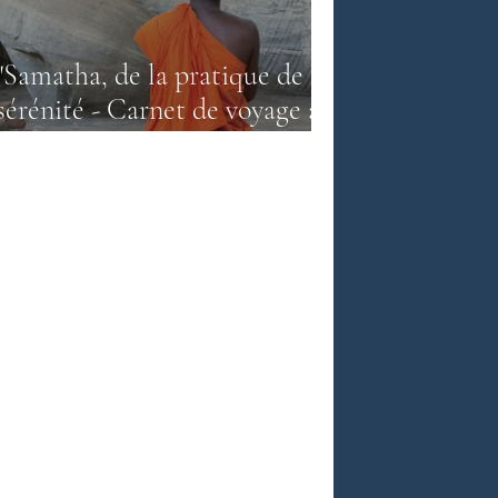
"Samatha, de la pratique de la
e népalaise
sérénité - Carnet de voyage au
Sri Lanka" - Alain Durel