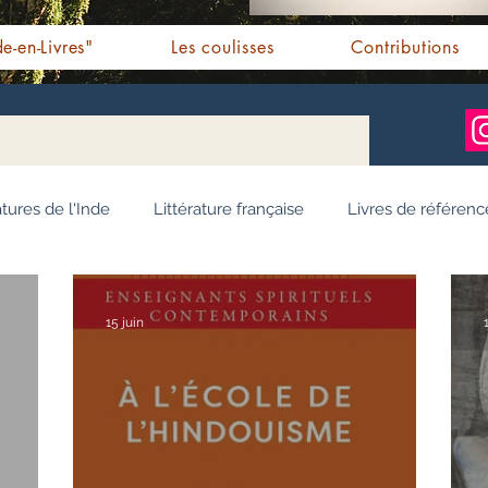
e-en-Livres"
Les coulisses
Contributions
atures de l'Inde
Littérature française
Livres de référenc
ignages / Récits
Romans jeunesse
Essai
Personn
15 juin
Ayurveda
Bien-être
Littérature hindi
Littérature 
e pendjabi
L'Inde vue par l'Occident
Yoga
Histoire