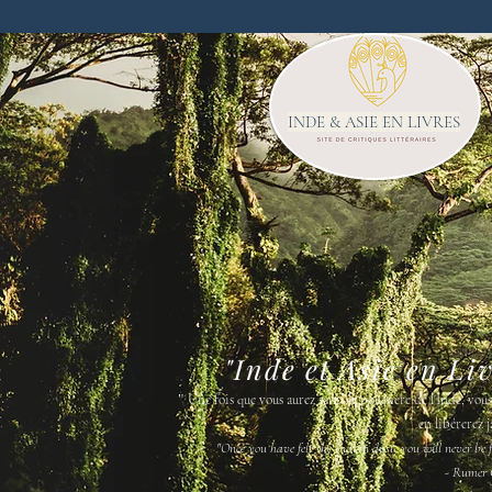
INDE & ASIE EN LIVRES
"Inde et Asie en Li
"
Une fois que vous aurez senti la poussière de l'Inde, vou
en libérerez j
"Once you have felt the Indian dust, you will never be fr
- Rumer 