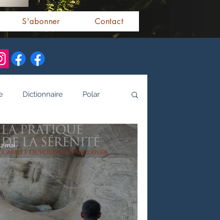
S'abonner
Contact
e
Dictionnaire
Polar
alités indiennes
12 mai
tamoule
Littérature bengali
 de l'Inde par les livres