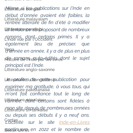
Même si les publications sur l'Inde en 
Littérature bengali
début d'année avaient été faibles, la 
Littérature malayalam
rentrée littéraire de fin d'été à modifier 
Littérature pendjabi
la tendance en proposant de nombreux 
romans, dont certains primés. Il y a 
L'Inde vue par l'Occident
également lieu de préciser, que 
Yoga
d'année en année, il y a de plus en plus 
de romans auto-édités dont le sujet 
Histoire de l'Inde par les livres
principal est l'Inde.
Littérature anglo-saxonne
Je profite de cette publication pour 
Littérature du Bangladesh
exprimer ma gratitude, à vous tous, qui 
Littérature pakistanaise
m'ont fait confiance tout le long de 
Littérature népalaise
l'année, dont certains sont fidèles à 
mon site depuis de nombreuses années 
Littérature sri-lankaise
ou depuis ses débuts il y a neuf ans.  
Contes
L'activité sur le site 
Inde-en-Livres
continuera en 2022 et le nombre de 
Beaux-Livres