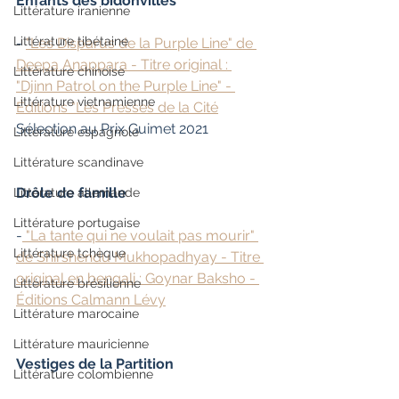
Enfants des bidonvilles
Littérature iranienne
Littérature tibétaine
- 
"Les Disparus de la Purple Line" de 
Deepa Anappara - Titre original : 
Littérature chinoise
"Djinn Patrol on the Purple Line" - 
Littérature vietnamienne
Éditions "Les Presses de la Cité
Sélection au Prix Guimet 2021
Littérature espagnole
Littérature scandinave
Drôle de famille
Littérature allemande
Littérature portugaise
-
 "La tante qui ne voulait pas mourir" 
Littérature tchèque
de Shirshendu Mukhopadhyay - Titre 
original en bengali : Goynar Baksho - 
Littérature brésilienne
Éditions Calmann Lévy
Littérature marocaine
Littérature mauricienne
Vestiges de la Partition
Littérature colombienne