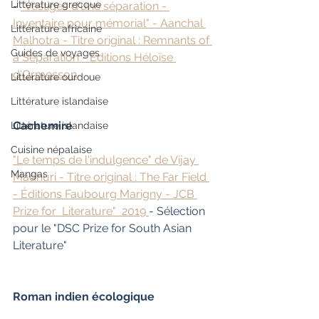
Littérature grecque
- 
"Vestiges d'une séparation - 
Inventaire pour mémorial" - Aanchal 
Littérature africaine
Malhotra - Titre original : Remnants of 
Guides de voyages
a Separation - Éditions Héloïse 
d'Ormesson
Littérature ourdoue
Littérature islandaise
Cachemire
Littérature islandaise
Cuisine népalaise
"Le temps de l'indulgence" de Vijay 
Mangas
Madhuri - Titre original : The Far Field 
- Éditions Faubourg Marigny - JCB 
Prize for  Literature"  2019 
- Sélection 
pour le "DSC Prize for South Asian 
Literature"
Roman indien écologique