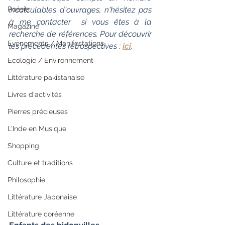
Poésie
incalculables d'ouvrages, n'hésitez pas 
à me contacter  si vous êtes à la 
Magazine
recherche de références. Pour découvrir 
Evènements / Manifestations
les précédentes rétrospectives : 
ici
.
Ecologie / Environnement
Littérature pakistanaise
Livres d'activités
Pierres précieuses
L'Inde en Musique
Shopping
Culture et traditions
Philosophie
Littérature Japonaise
Littérature coréenne