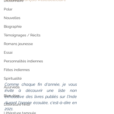
Dictionnaire
Polar
Nouvelles
Biographie
Témoignages / Récits
Romans jeunesse
Essai
Personnalités indiennes
Fêtes indiennes
Spiritualité
Comme chaque fin d'année, je vous 
Ayurveda
invite à découvrir une liste non 
Bien-être
exhaustive des livres publiés sur l'Inde 
durant l'année écoulée, c'est-à-dire en 
Littérature hindi
2021. 
Littérature tamoule