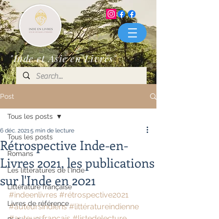
"Inde et Asie en Livres"
Post
Tous les posts
6 déc. 2021
5 min de lecture
Tous les posts
Rétrospective Inde-en-
Romans
Livres 2021, les publications
Les littératures de l'Inde
sur l'Inde en 2021
Littérature française
#indeenlivres
#rétrospective2021
Livres de référence
#auteursindiens
#littératureindienne
#auteursfrançais
#listedelecture