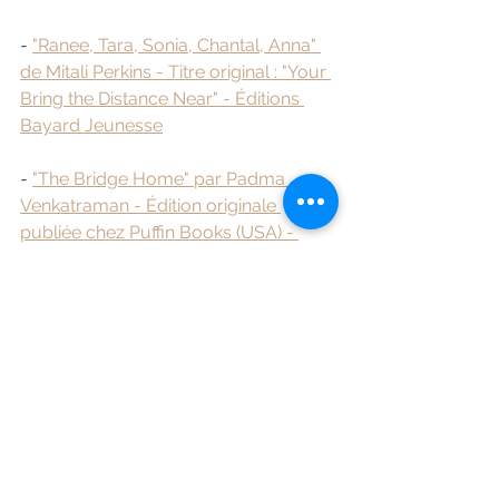
- 
"Ranee, Tara, Sonia, Chantal, Anna" 
de Mitali Perkins - Titre original : "Your 
Bring the Distance Near" - Éditions 
Bayard Jeunesse
- 
"The Bridge Home" par Padma 
Venkatraman - Édition originale 
publiée chez Puffin Books (USA) - 
Traduit en français par "L'école des 
Loisirs" 
- 
"Ashoka et la flamme sacrée" - Texte 
: Emmanuelle Han - Illustration : 
Christophe Merlin - Éditions Actes 
Sud Junior