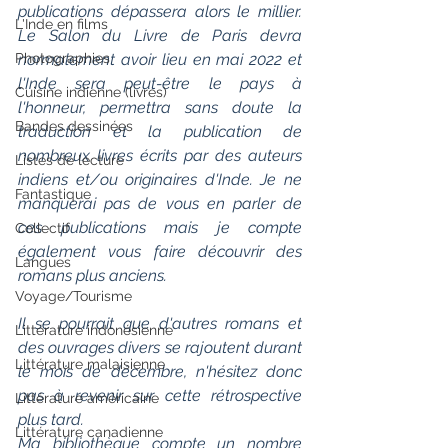
publications dépassera alors le millier. 
L'Inde en films
Le Salon du Livre de Paris devra  
Photographies
normalement avoir lieu en mai 2022 et 
l'Inde sera peut-être le pays à 
Cuisine indienne (livres)
l'honneur, permettra sans doute la 
Bandes dessinées
traduction et la publication de 
nombreux livres écrits par des auteurs 
Listes de lecture
indiens et/ou originaires d'Inde. Je ne 
Fantastique
manquerai pas de vous en parler de 
ces publications mais je compte 
Collectif
également vous faire découvrir des 
Langues
romans plus anciens.
Voyage/Tourisme
Il se pourrait que d'autres romans et 
Littérature indonésienne
des ouvrages divers se rajoutent durant 
Littérature malaisienne
le mois de décembre, n'hésitez donc 
pas à revenir sur cette rétrospective 
Littérature américaine
plus tard.
Littérature canadienne
Ma bibliothèque compte un nombre 